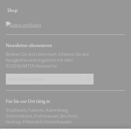
Shop
Newsletter abonnieren
Bleiben Sie stets informiert. Erfahren Sie alle
Neuigkeiten und Angebote mit dem
ROSENGARTEN-Newsletter.
Ihre
E-
Mail-
Für Sie vor Ort tätig in
Adresse:
Stadtwald, Fulerum, Katernberg,
*
Schonnebeck, Frohnhausen, Bochold,
Huttrop, Frillendorf, Holsterhausen