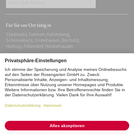
Ihre
E-
Mail-
Für Sie vor Ort tätig in
Adresse:
Stadtwald, Fulerum, Katernberg,
*
Schonnebeck, Frohnhausen, Bochold,
Huttrop, Frillendorf, Holsterhausen
Impressum
Datenschutz
Stiftung
Interne Meldestelle
Zahlungsmittel
Vertrag widerrufen
Barrierefreiheitserklärung
Cookie/Tracking-Einstellungen