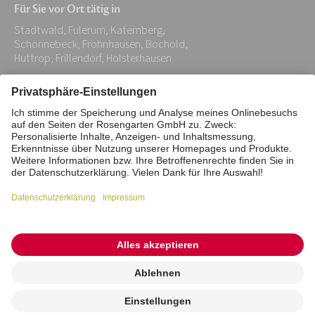
Für Sie vor Ort tätig in
Adresse:
Stadtwald, Fulerum, Katernberg,
*
Schonnebeck, Frohnhausen, Bochold,
Huttrop, Frillendorf, Holsterhausen
Impressum
Datenschutz
Stiftung
Interne Meldestelle
Zahlungsmittel
Vertrag widerrufen
Barrierefreiheitserklärung
Cookie/Tracking-Einstellungen
© 2026 ROSENGARTEN-Tierbestattung