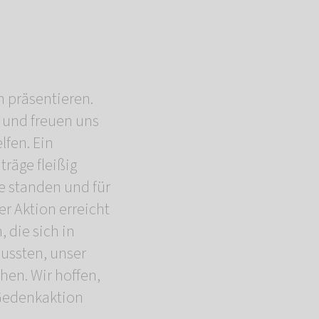
 präsentieren.
t und freuen uns
lfen. Ein
träge fleißig
e standen und für
r Aktion erreicht
 die sich in
ussten, unser
hen. Wir hoffen,
 Gedenkaktion