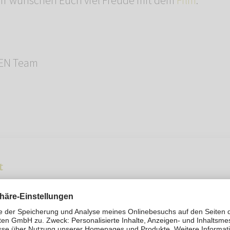
Wir wünschen Euch viel Freude mit dem
Film
.
EN Team
t