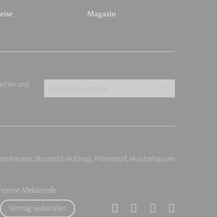
eise
Magazin
keiten und
Ihre
E-
Mail-
Adresse:
*
hnhausen, Bochold, Huttrop, Frillendorf, Holsterhausen
Interne Meldestelle
Vertrag widerrufen