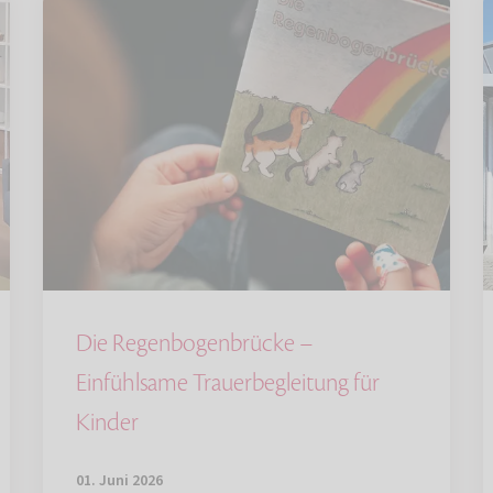
Die Regenbogenbrücke –
Einfühlsame Trauerbegleitung für
Kinder
01. Juni 2026