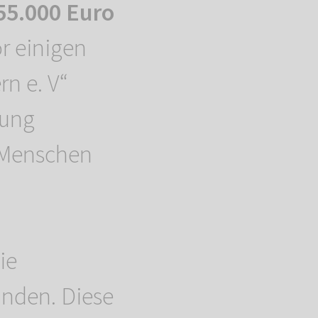
55.000 Euro
r einigen
rn e. V“
dung
e Menschen
ie
unden. Diese