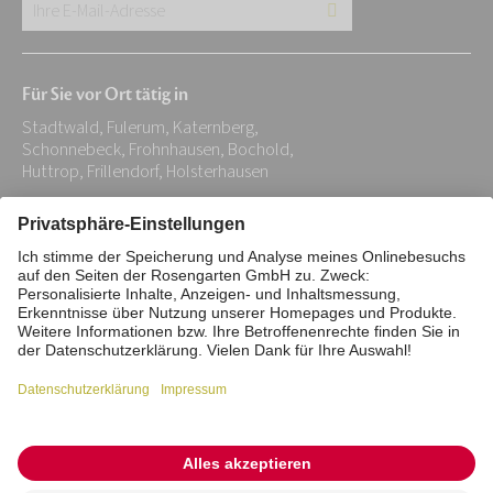
Ihre
E-
Mail-
Für Sie vor Ort tätig in
Adresse:
Stadtwald, Fulerum, Katernberg,
*
Schonnebeck, Frohnhausen, Bochold,
Huttrop, Frillendorf, Holsterhausen
Impressum
Datenschutz
Stiftung
Interne Meldestelle
Zahlungsmittel
Vertrag widerrufen
Barrierefreiheitserklärung
Cookie/Tracking-Einstellungen